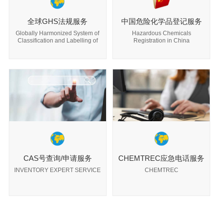
全球GHS法规服务
中国危险化学品登记服务
Globally Harmonized System of
Hazardous Chemicals
Classification and Labelling of
Registration in China
Chemicals
CAS号查询/申请服务
CHEMTREC应急电话服务
INVENTORY EXPERT SERVICE
CHEMTREC