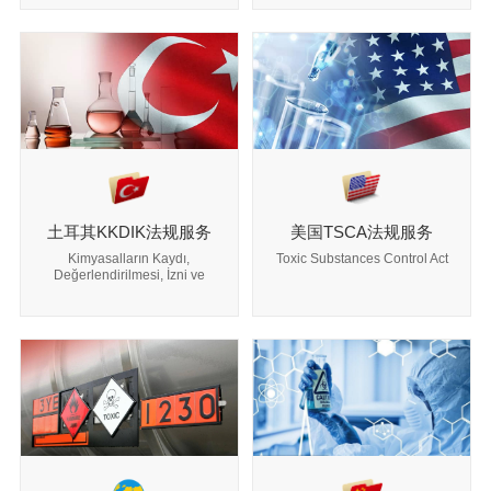
土耳其KKDIK法规服务
美国TSCA法规服务
Kimyasalların Kaydı,
Toxic Substances Control Act
Değerlendirilmesi, İzni ve
Kısıtlanması